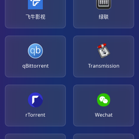
飞牛影视
绿联
qBittorrent
Transmission
rTorrent
Wechat