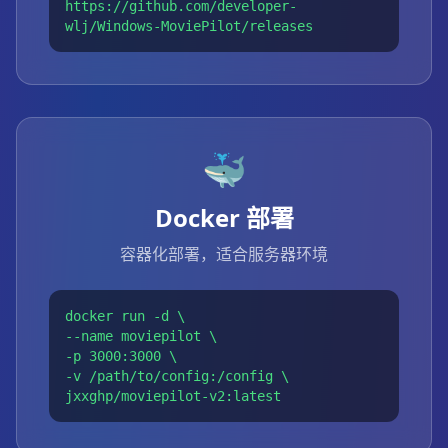
https://github.com/developer-
wlj/Windows-MoviePilot/releases
🐳
Docker 部署
容器化部署，适合服务器环境
docker run -d \
--name moviepilot \
-p 3000:3000 \
-v /path/to/config:/config \
jxxghp/moviepilot-v2:latest