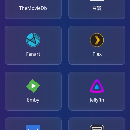
TheMovieDb
豆瓣
Fanart
Plex
Emby
Jellyfin